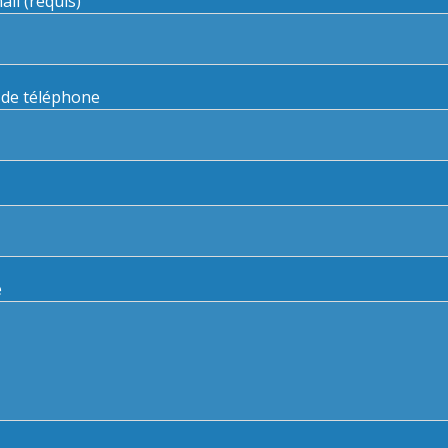
ail (requis)
 de téléphone
e