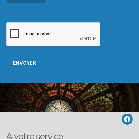
Suiv
nou
A votre service